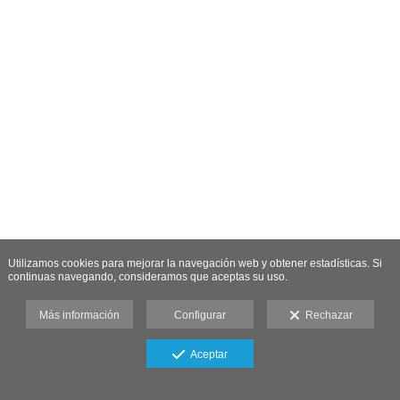
Utilizamos cookies para mejorar la navegación web y obtener estadísticas. Si
continuas navegando, consideramos que aceptas su uso.
Más información
Configurar
Rechazar
Aceptar